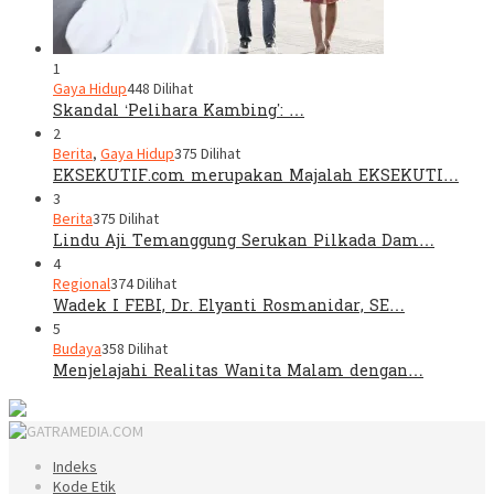
1
Gaya Hidup
448 Dilihat
Skandal ‘Pelihara Kambing’: …
2
Berita
,
Gaya Hidup
375 Dilihat
EKSEKUTIF.com merupakan Majalah EKSEKUTI…
3
Berita
375 Dilihat
Lindu Aji Temanggung Serukan Pilkada Dam…
4
Regional
374 Dilihat
Wadek I FEBI, Dr. Elyanti Rosmanidar, SE…
5
Budaya
358 Dilihat
Menjelajahi Realitas Wanita Malam dengan…
Indeks
Kode Etik