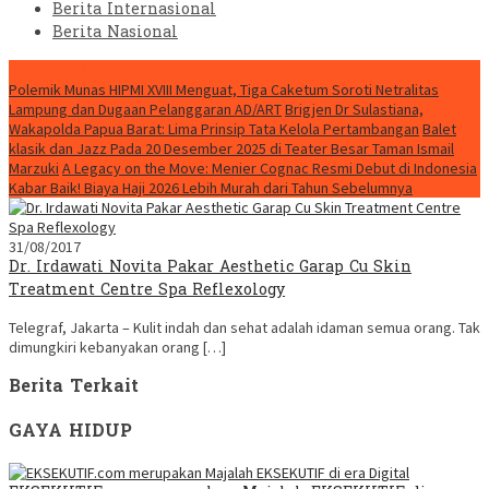
Berita Internasional
Berita Nasional
HEADLINE HARI INI
Polemik Munas HIPMI XVIII Menguat, Tiga Caketum Soroti Netralitas
Lampung dan Dugaan Pelanggaran AD/ART
Brigjen Dr Sulastiana,
Wakapolda Papua Barat: Lima Prinsip Tata Kelola Pertambangan
Balet
klasik dan Jazz Pada 20 Desember 2025 di Teater Besar Taman Ismail
Marzuki
A Legacy on the Move: Menier Cognac Resmi Debut di Indonesia
Kabar Baik! Biaya Haji 2026 Lebih Murah dari Tahun Sebelumnya
31/08/2017
Dr. Irdawati Novita Pakar Aesthetic Garap Cu Skin
Treatment Centre Spa Reflexology
Telegraf, Jakarta – Kulit indah dan sehat adalah idaman semua orang. Tak
dimungkiri kebanyakan orang […]
Berita Terkait
GAYA HIDUP