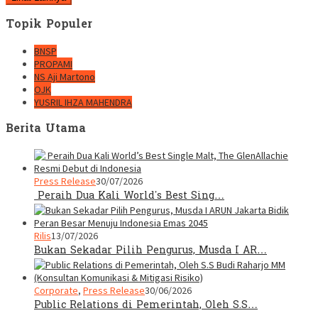
Topik Populer
BNSP
PROPAMI
NS Aji Martono
OJK
YUSRIL IHZA MAHENDRA
Berita Utama
Press Release
30/07/2026
Peraih Dua Kali World’s Best Sing…
Rilis
13/07/2026
Bukan Sekadar Pilih Pengurus, Musda I AR…
Corporate
,
Press Release
30/06/2026
Public Relations di Pemerintah, Oleh S.S…