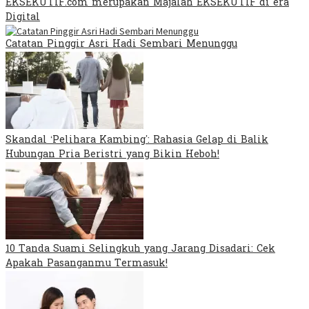
EKSEKUTIF.com merupakan Majalah EKSEKUTIF di era
Digital
Catatan Pinggir Asri Hadi Sembari Menunggu
Skandal ‘Pelihara Kambing’: Rahasia Gelap di Balik
Hubungan Pria Beristri yang Bikin Heboh!
10 Tanda Suami Selingkuh yang Jarang Disadari: Cek
Apakah Pasanganmu Termasuk!