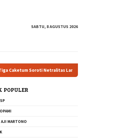
tutup
SABTU, 8 AGUSTUS 2026
etum Soroti Netralitas Lampung dan Dugaan Pelanggaran AD/ART
K POPULER
SP
OPAMI
 AJI MARTONO
K