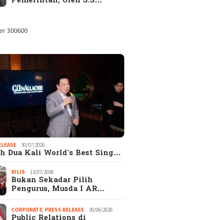
Pemerintah, Oleh S.S…
ELEASE
30/07/2026
h Dua Kali World’s Best Sing…
RILIS
13/07/2026
Bukan Sekadar Pilih
Pengurus, Musda I AR…
CORPORATE
,
PRESS RELEASE
30/06/2026
Public Relations di