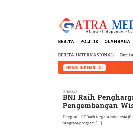
Loncat
tutup
ke
konten
BERITA
POLITIK
OLAHRAGA
BERITA INTERNASIONAL
Berit
HEADLINE HARI INI
28/10/2023
BNI Raih Pengharg
Pengembangan Wis
Telegraf – PT Bank Negara Indonesia (
program-program […]