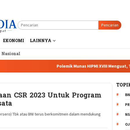
Pencarian
EKONOMI
LAINNYA
a Nasional
Polemik Munas HIPMI XVIII Menguat, Tiga Cak
TOPI
aan CSR 2023 Untuk Program
BN
ata
PR
Persero) Tbk atau BNI terus berkomitmen dalam mendukung
NS
OJ