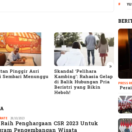
YU
BERI
»
dal ‘Pelihara
10 Tanda Suami
Terun
bing’: Rahasia Gelap
Selingkuh yang Jarang
Meng
alik Hubungan Pria
Disadari: Cek Apakah
Bany
PRESS R
stri yang Bikin
Pasanganmu Termasuk!
HTS d
Perai
oh!
Seriu
TA
RATE
Redaksi
28/10/2023
 Raih Penghargaan CSR 2023 Untuk
GM
gram Pengembangan Wisata