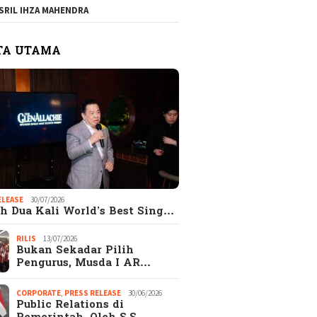
SRIL IHZA MAHENDRA
TA UTAMA
gkap! Alasan
EKSEKUTIF.com
Catata
ejutkan Kenapa
merupakan Majalah
Hadi S
ak Wanita Memilih
EKSEKUTIF di era
ELEASE
30/07/2026
aripada Pacaran
Digital
h Dua Kali World’s Best Sing…
s
RILIS
13/07/2026
Bukan Sekadar Pilih
Pengurus, Musda I AR…
CORPORATE
,
PRESS RELEASE
30/06/2026
Public Relations di