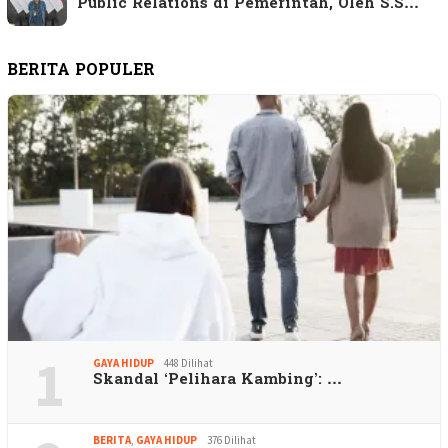
Public Relations di Pemerintah, Oleh S.S…
BERITA POPULER
1
GAYA HIDUP
448 Dilihat
Skandal ‘Pelihara Kambing’: …
BERITA
,
GAYA HIDUP
376 Dilihat