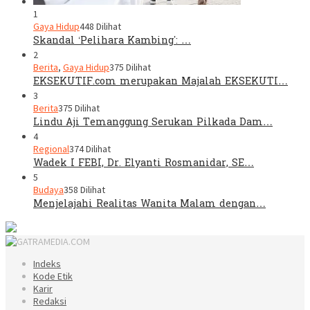
1
Gaya Hidup
448 Dilihat
Skandal ‘Pelihara Kambing’: …
2
Berita
,
Gaya Hidup
375 Dilihat
EKSEKUTIF.com merupakan Majalah EKSEKUTI…
3
Berita
375 Dilihat
Lindu Aji Temanggung Serukan Pilkada Dam…
4
Regional
374 Dilihat
Wadek I FEBI, Dr. Elyanti Rosmanidar, SE…
5
Budaya
358 Dilihat
Menjelajahi Realitas Wanita Malam dengan…
Indeks
Kode Etik
Karir
Redaksi