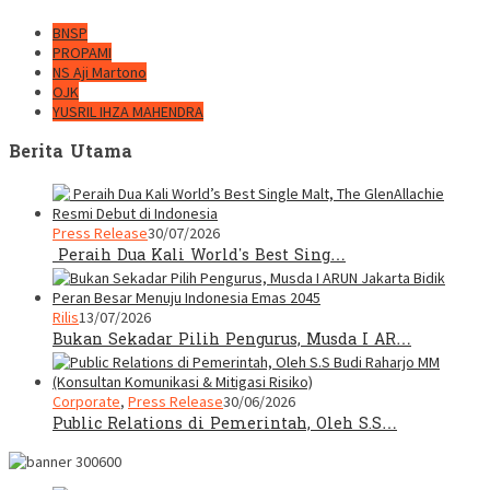
BNSP
PROPAMI
NS Aji Martono
OJK
YUSRIL IHZA MAHENDRA
Berita Utama
Press Release
30/07/2026
Peraih Dua Kali World’s Best Sing…
Rilis
13/07/2026
Bukan Sekadar Pilih Pengurus, Musda I AR…
Corporate
,
Press Release
30/06/2026
Public Relations di Pemerintah, Oleh S.S…