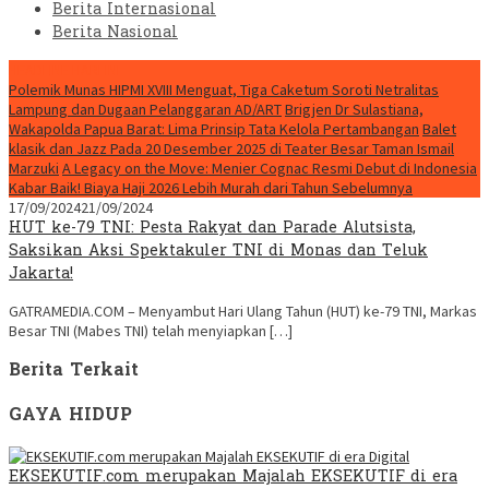
Berita Internasional
Berita Nasional
HEADLINE HARI INI
Polemik Munas HIPMI XVIII Menguat, Tiga Caketum Soroti Netralitas
Lampung dan Dugaan Pelanggaran AD/ART
Brigjen Dr Sulastiana,
Wakapolda Papua Barat: Lima Prinsip Tata Kelola Pertambangan
Balet
klasik dan Jazz Pada 20 Desember 2025 di Teater Besar Taman Ismail
Marzuki
A Legacy on the Move: Menier Cognac Resmi Debut di Indonesia
Kabar Baik! Biaya Haji 2026 Lebih Murah dari Tahun Sebelumnya
17/09/2024
21/09/2024
HUT ke-79 TNI: Pesta Rakyat dan Parade Alutsista,
Saksikan Aksi Spektakuler TNI di Monas dan Teluk
Jakarta!
GATRAMEDIA.COM – Menyambut Hari Ulang Tahun (HUT) ke-79 TNI, Markas
Besar TNI (Mabes TNI) telah menyiapkan […]
Berita Terkait
GAYA HIDUP
EKSEKUTIF.com merupakan Majalah EKSEKUTIF di era