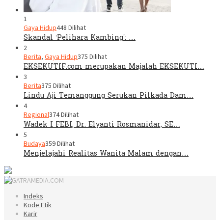
1
Gaya Hidup
448 Dilihat
Skandal ‘Pelihara Kambing’: …
2
Berita
,
Gaya Hidup
375 Dilihat
EKSEKUTIF.com merupakan Majalah EKSEKUTI…
3
Berita
375 Dilihat
Lindu Aji Temanggung Serukan Pilkada Dam…
4
Regional
374 Dilihat
Wadek I FEBI, Dr. Elyanti Rosmanidar, SE…
5
Budaya
359 Dilihat
Menjelajahi Realitas Wanita Malam dengan…
Indeks
Kode Etik
Karir