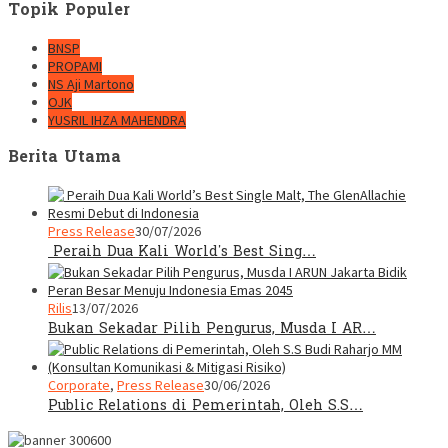
Topik Populer
BNSP
PROPAMI
NS Aji Martono
OJK
YUSRIL IHZA MAHENDRA
Berita Utama
Press Release
30/07/2026
Peraih Dua Kali World’s Best Sing…
Rilis
13/07/2026
Bukan Sekadar Pilih Pengurus, Musda I AR…
Corporate
,
Press Release
30/06/2026
Public Relations di Pemerintah, Oleh S.S…