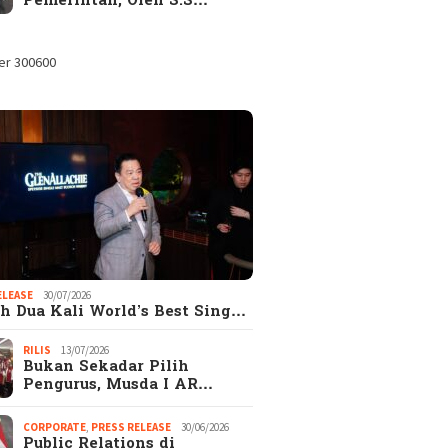
Pemerintah, Oleh S.S…
gkap! Alasan
EKSEKUTIF.com
Catata
ejutkan Kenapa
merupakan Majalah
Hadi S
ak Wanita Memilih
EKSEKUTIF di era
aripada Pacaran
Digital
s
ELEASE
30/07/2026
h Dua Kali World’s Best Sing…
RILIS
13/07/2026
Bukan Sekadar Pilih
Pengurus, Musda I AR…
CORPORATE
,
PRESS RELEASE
30/06/2026
Public Relations di