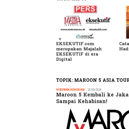
«
SEKUTIF.com
Catatan Pinggir Asri
Skan
rupakan Majalah
Hadi Sembari Menunggu
Kam
SEKUTIF di era
di B
gital
Beri
Heb
TOPIK:
MAROON 5 ASIA TOUR
HIBURAN KEKINIAN
Redaksi
18/09/2024
Maroon 5 Kembali ke Jakar
GM
Sampai Kehabisan!