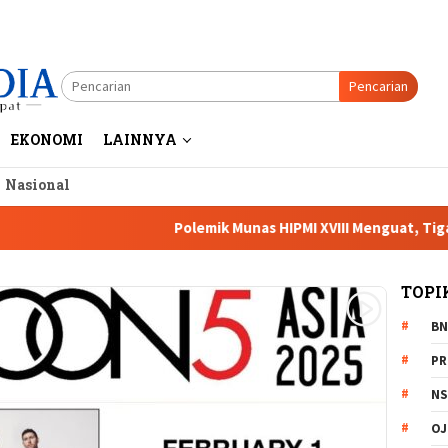
Pencarian
EKONOMI
LAINNYA
a Nasional
Polemik Munas HIPMI XVIII Menguat, Tiga Caketum
TOPI
BN
PR
NS
OJ