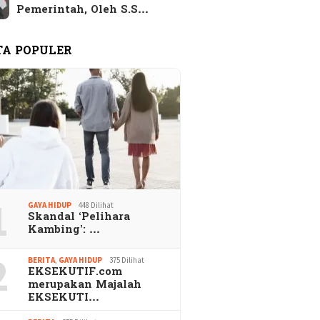
Pemerintah, Oleh S.S…
TA POPULER
1
GAYA HIDUP
448 Dilihat
Skandal ‘Pelihara
Kambing’: …
2
BERITA
,
GAYA HIDUP
375 Dilihat
EKSEKUTIF.com
merupakan Majalah
EKSEKUTI…