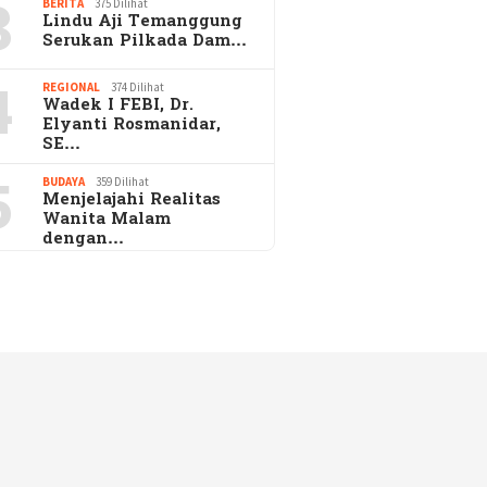
3
BERITA
375 Dilihat
Lindu Aji Temanggung
Serukan Pilkada Dam…
4
REGIONAL
374 Dilihat
Wadek I FEBI, Dr.
Elyanti Rosmanidar,
SE…
5
BUDAYA
359 Dilihat
Menjelajahi Realitas
Wanita Malam
dengan…