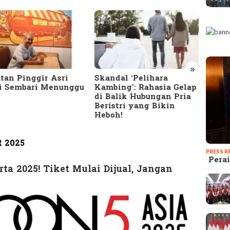
»
dal ‘Pelihara
10 Tanda Suami
Terun
bing’: Rahasia Gelap
Selingkuh yang Jarang
Meng
alik Hubungan Pria
Disadari: Cek Apakah
Bany
stri yang Bikin
Pasanganmu Termasuk!
HTS d
oh!
Seriu
 2025
PRESS R
Perai
ta 2025! Tiket Mulai Dijual, Jangan