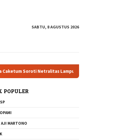
tutup
SABTU, 8 AGUSTUS 2026
 Soroti Netralitas Lampung dan Dugaan Pelanggaran AD/ART
K POPULER
SP
OPAMI
 AJI MARTONO
K