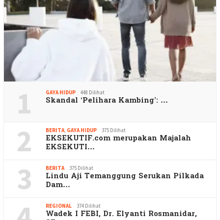
1
GAYA HIDUP
448 Dilihat
Skandal ‘Pelihara Kambing’: …
2
BERITA
,
GAYA HIDUP
375 Dilihat
EKSEKUTIF.com merupakan Majalah
EKSEKUTI…
3
BERITA
375 Dilihat
Lindu Aji Temanggung Serukan Pilkada
Dam…
4
REGIONAL
374 Dilihat
Wadek I FEBI, Dr. Elyanti Rosmanidar,