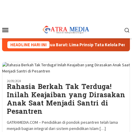
Loncat
ke
konten
Menu
Mobile
iana, Wakapolda Papua Barat: Lima Prinsip Tata Kelola Pertamban
HEADLINE HARI INI
24/09/2024
Rahasia Berkah Tak Terduga!
Inilah Keajaiban yang Dirasakan
Anak Saat Menjadi Santri di
Pesantren
GATRAMEDIA.COM – Pendidikan di pondok pesantren telah lama
menjadi bagian integral dari sistem pendidikan Islam […]