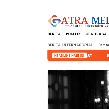
Loncat
tutup
ke
konten
BERITA
POLITIK
OLAHRAGA
BERITA INTERNASIONAL
Berit
itas Lampung dan Dugaan Pelanggaran AD/ART
HEADLINE HARI INI
Brigjen Dr 