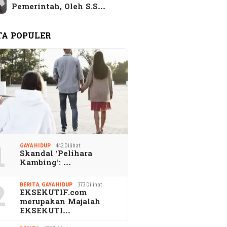
Pemerintah, Oleh S.S…
TA POPULER
1
GAYA HIDUP
442 Dilihat
Skandal ‘Pelihara
Kambing’: …
2
BERITA
,
GAYA HIDUP
373 Dilihat
EKSEKUTIF.com
merupakan Majalah
EKSEKUTI…