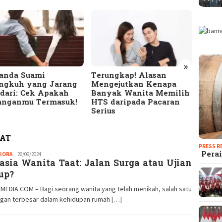
»
Tanda Suami
Terungkap! Alasan
EKSE
ingkuh yang Jarang
Mengejutkan Kenapa
meru
adari: Cek Apakah
Banyak Wanita Memilih
EKSEK
anganmu Termasuk!
HTS daripada Pacaran
Digit
Serius
AT
PRESS R
Perai
IORA
Redaksi
26/09/2024
asia Wanita Taat: Jalan Surga atau Ujian
GM
up?
MEDIA.COM – Bagi seorang wanita yang telah menikah, salah satu
ngan terbesar dalam kehidupan rumah […]