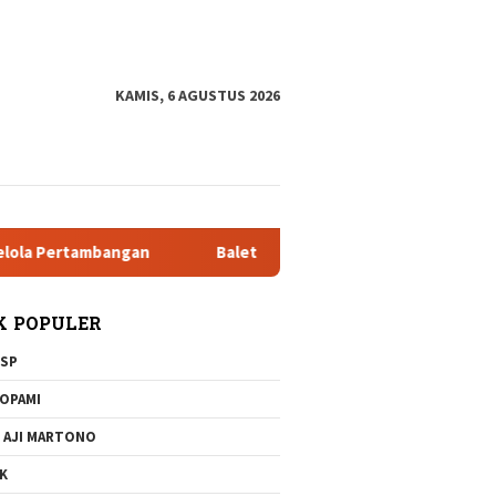
tutup
KAMIS, 6 AGUSTUS 2026
rtambangan
Balet klasik dan Jazz Pada 20 Desember 2025 d
K POPULER
SP
OPAMI
 AJI MARTONO
K