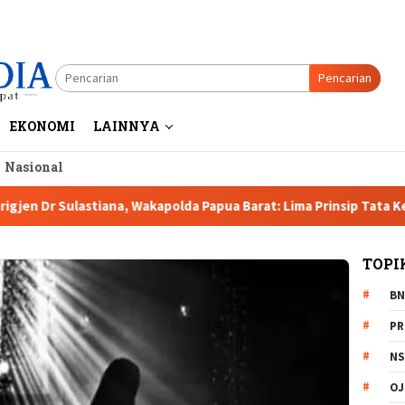
Pencarian
EKONOMI
LAINNYA
a Nasional
Sulastiana, Wakapolda Papua Barat: Lima Prinsip Tata Kelola Pe
TOPI
BN
PR
NS
OJ