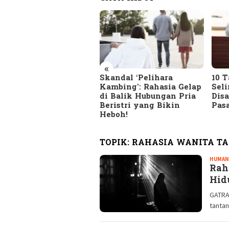
«
tatan Pinggir Asri
Skandal ‘Pelihara
10 
di Sembari Menunggu
Kambing’: Rahasia Gelap
Sel
di Balik Hubungan Pria
Dis
Beristri yang Bikin
Pas
Heboh!
TOPIK:
RAHASIA WANITA TA
HUMAN
Rah
Hid
GATRA
tanta