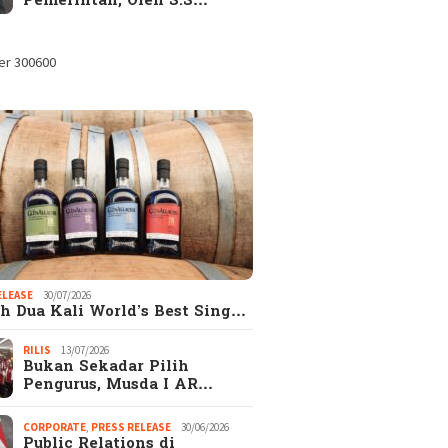
Pemerintah, Oleh S.S…
KUTIF.com
Catatan Pinggir Asri
Skanda
pakan Majalah
Hadi Sembari Menunggu
Kambin
UTIF di era
di Bal
al
Berist
Heboh!
ELEASE
30/07/2026
h Dua Kali World’s Best Sing…
RILIS
13/07/2026
Bukan Sekadar Pilih
Pengurus, Musda I AR…
CORPORATE
,
PRESS RELEASE
30/06/2026
Public Relations di