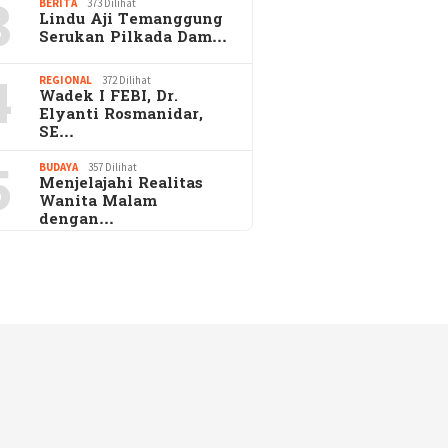
3
BERITA
373 Dilihat
Lindu Aji Temanggung
Serukan Pilkada Dam…
4
REGIONAL
372 Dilihat
Wadek I FEBI, Dr.
Elyanti Rosmanidar,
SE…
5
BUDAYA
357 Dilihat
Menjelajahi Realitas
Wanita Malam
dengan…