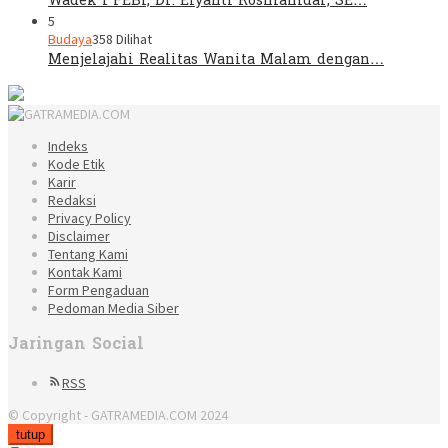
Wadek I FEBI, Dr. Elyanti Rosmanidar, SE…
5
Budaya
358 Dilihat
Menjelajahi Realitas Wanita Malam dengan…
Indeks
Kode Etik
Karir
Redaksi
Privacy Policy
Disclaimer
Tentang Kami
Kontak Kami
Form Pengaduan
Pedoman Media Siber
Jaringan Social
RSS
© Copyright - GATRAMEDIA.COM 2024
tutup