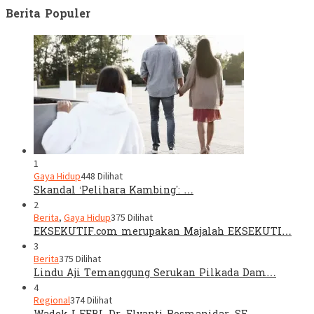
Berita Populer
1
Gaya Hidup
448 Dilihat
Skandal ‘Pelihara Kambing’: …
2
Berita
,
Gaya Hidup
375 Dilihat
EKSEKUTIF.com merupakan Majalah EKSEKUTI…
3
Berita
375 Dilihat
Lindu Aji Temanggung Serukan Pilkada Dam…
4
Regional
374 Dilihat