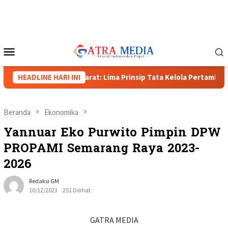
Loncat
ke
konten
Menu
Mobile
apolda Papua Barat: Lima Prinsip Tata Kelola Pertambangan
HEADLINE HARI INI
Beranda
Ekonomika
Yannuar Eko Purwito Pimpin DPW
PROPAMI Semarang Raya 2023-
2026
Redaksi GM
10/12/2023
251 Dilihat
GATRA MEDIA