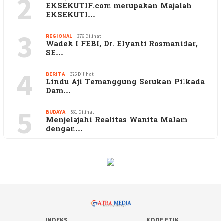
2
EKSEKUTIF.com merupakan Majalah
EKSEKUTI…
3
REGIONAL
376 Dilihat
Wadek I FEBI, Dr. Elyanti Rosmanidar,
SE…
4
BERITA
375 Dilihat
Lindu Aji Temanggung Serukan Pilkada
Dam…
5
BUDAYA
361 Dilihat
Menjelajahi Realitas Wanita Malam
dengan…
INDEKS
KODE ETIK