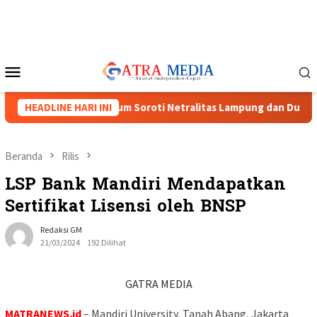
Loncat
ke
konten
Menu
Mobile
uat, Tiga Caketum Soroti Netralitas Lampung dan Dugaan Pelan
HEADLINE HARI INI
Beranda
Rilis
LSP Bank Mandiri Mendapatkan
Sertifikat Lisensi oleh BNSP
Redaksi GM
21/03/2024
192 Dilihat
GATRA MEDIA
MATRANEWS.id
– Mandiri University, Tanah Abang, Jakarta