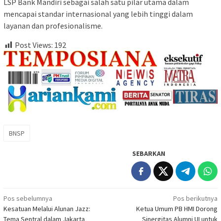
LSP Bank Mandiri sebagai salah satu pilar utama dalam
mencapai standar internasional yang lebih tinggi dalam
layanan dan profesionalisme.
Post Views:
192
BNSP
SEBARKAN
Navigasi
Pos sebelumnya
Pos berikutnya
Kesatuan Melalui Alunan Jazz:
Ketua Umum PB HMI Dorong
pos
Tema Sentral dalam Jakarta
Sinergitas Alumni UI untuk