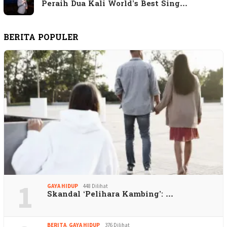
Peraih Dua Kali World’s Best Sing…
BERITA POPULER
1
GAYA HIDUP
448 Dilihat
Skandal ‘Pelihara Kambing’: …
BERITA
,
GAYA HIDUP
376 Dilihat