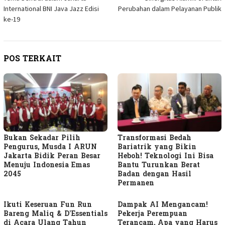
International BNI Java Jazz Edisi
Perubahan dalam Pelayanan Publik
ke-19
POS TERKAIT
Bukan Sekadar Pilih
Transformasi Bedah
Pengurus, Musda I ARUN
Bariatrik yang Bikin
Jakarta Bidik Peran Besar
Heboh! Teknologi Ini Bisa
Menuju Indonesia Emas
Bantu Turunkan Berat
2045
Badan dengan Hasil
Permanen
Ikuti Keseruan Fun Run
Dampak AI Mengancam!
Bareng Maliq & D’Essentials
Pekerja Perempuan
di Acara Ulang Tahun
Terancam, Apa yang Harus