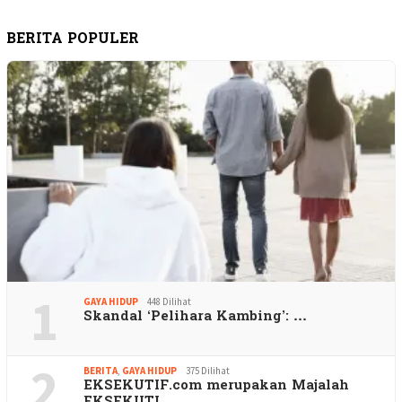
BERITA POPULER
1
GAYA HIDUP
448 Dilihat
Skandal ‘Pelihara Kambing’: …
2
BERITA
,
GAYA HIDUP
375 Dilihat
EKSEKUTIF.com merupakan Majalah
EKSEKUTI…