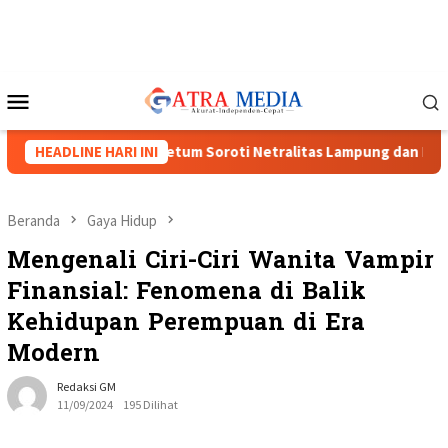
Loncat
ke
konten
Menu
Mobile
nguat, Tiga Caketum Soroti Netralitas Lampung dan Dugaan Pel
HEADLINE HARI INI
Beranda
Gaya Hidup
Mengenali Ciri-Ciri Wanita Vampir
Finansial: Fenomena di Balik
Kehidupan Perempuan di Era
Modern
Redaksi GM
11/09/2024
195 Dilihat