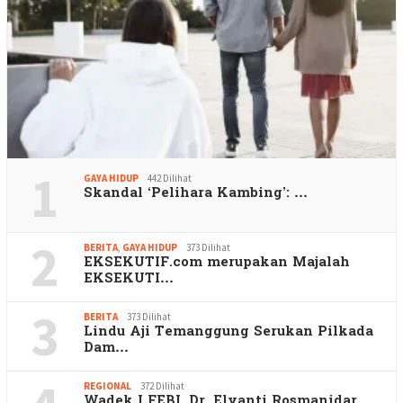
1
GAYA HIDUP
442 Dilihat
Skandal ‘Pelihara Kambing’: …
2
BERITA
,
GAYA HIDUP
373 Dilihat
EKSEKUTIF.com merupakan Majalah
EKSEKUTI…
3
BERITA
373 Dilihat
Lindu Aji Temanggung Serukan Pilkada
Dam…
REGIONAL
372 Dilihat
Wadek I FEBI, Dr. Elyanti Rosmanidar,