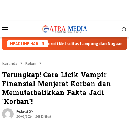
Loncat
ke
konten
Menu
Mobile
iga Caketum Soroti Netralitas Lampung dan Dugaan Pelanggaran 
HEADLINE HARI INI
Beranda
Kolom
Terungkap! Cara Licik Vampir
Finansial Menjerat Korban dan
Memutarbalikkan Fakta Jadi
‘Korban’!
Redaksi GM
20/09/2024
263 Dilihat