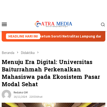
Loncat
ke
konten
Menu
Mobile
nguat, Tiga Caketum Soroti Netralitas Lampung dan Dugaan Pel
HEADLINE HARI INI
Beranda
Didaktika
Menuju Era Digital: Universitas
Baiturrahmah Perkenalkan
Mahasiswa pada Ekosistem Pasar
Modal Sehat
Redaksi GM
16/11/2024
220 Dilihat