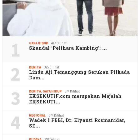
1
GAYA HIDUP
447 Dilihat
Skandal ‘Pelihara Kambing’: …
2
BERITA
375 Dilihat
Lindu Aji Temanggung Serukan Pilkada
Dam…
3
BERITA
,
GAYA HIDUP
374 Dilihat
EKSEKUTIF.com merupakan Majalah
EKSEKUTI…
4
REGIONAL
374 Dilihat
Wadek I FEBI, Dr. Elyanti Rosmanidar,
SE…
BUDAYA
358 Dilihat