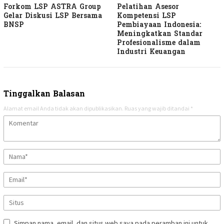
Forkom LSP ASTRA Group
Pelatihan Asesor
Gelar Diskusi LSP Bersama
Kompetensi LSP
BNSP
Pembiayaan Indonesia:
Meningkatkan Standar
Profesionalisme dalam
Industri Keuangan
Tinggalkan Balasan
Alamat email Anda tidak akan dipublikasikan.
Ruas yang wajib ditandai
*
Simpan nama, email, dan situs web saya pada peramban ini untuk