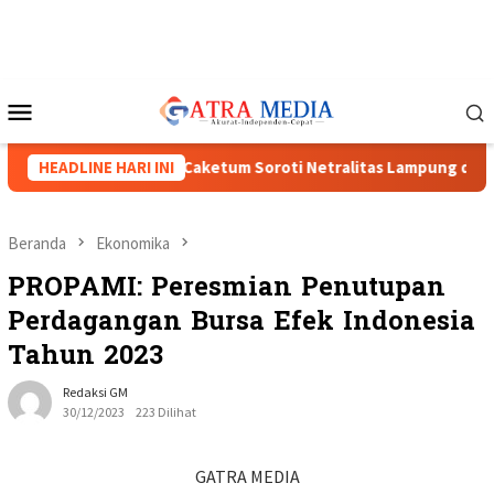
Loncat
ke
konten
Menu
Mobile
I Menguat, Tiga Caketum Soroti Netralitas Lampung dan Dugaan
HEADLINE HARI INI
Beranda
Ekonomika
PROPAMI: Peresmian Penutupan
Perdagangan Bursa Efek Indonesia
Tahun 2023
Redaksi GM
30/12/2023
223 Dilihat
GATRA MEDIA