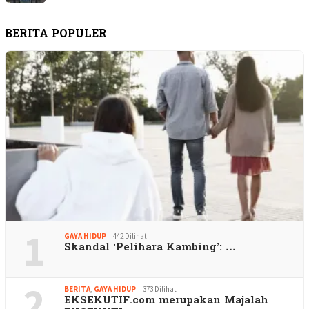
BERITA POPULER
1
GAYA HIDUP
442 Dilihat
Skandal ‘Pelihara Kambing’: …
2
BERITA
,
GAYA HIDUP
373 Dilihat
EKSEKUTIF.com merupakan Majalah