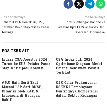
Navigasi
Pos sebelumnya
Pos berikutnya
Saham BBNI Melonjak 16,53%,
Total Sumbangan Danone ke
pos
Catatkan Rekor Kapitalisasi Pasar
Palestina Rp3,13 Miliar. Babak Baru
Tertinggi
Operasi di Indonesia?
POS TERKAIT
Indeks CSA Agustus 2024
CSA Index Juli 2024:
Turun ke 55,8: Pelaku Pasar
Optimisme Stagnan Meski
Siap Antisipasi Koreksi
Potensi Sentimen Positif
Terlihat
APJI Raih Sertifikat
OJK Gelar Prakonvensi
Lisensi LSP dari BNSP,
RSKKNI Pembiayaan:
Dilantik oleh KADIN
Pentingnya Kompetensi
Indonesia di Hadapan
dalam Sektor Keuangan
Bahlil