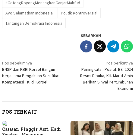
#GotongRoyongMenangkanGanjarMahfud
Ayo Selamatkan Indonesia
Politik Kontroversial
Tantangan Demokrasi Indonesia
SEBARKAN
Navigasi
Pos sebelumnya
Pos berikutnya
BNSP dan KBRI Korsel Bangun
Peningkatan Positif: BEI 2024
pos
Kerjasama Pengakuan Sertifikat
Resmi Dibuka, KH. Maruf Amin
Kompetensi TKI di Korsel
Berikan Sinyal Pertumbuhan
Ekonomi
POS TERKAIT
Catatan Pinggir Asri Hadi