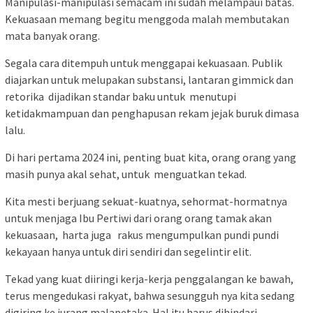
Manipulasi-manipulasi semacam ini sudah melampaui batas.
Kekuasaan memang begitu menggoda malah membutakan
mata banyak orang.
Segala cara ditempuh untuk menggapai kekuasaan. Publik
diajarkan untuk melupakan substansi, lantaran gimmick dan
retorika dijadikan standar baku untuk menutupi
ketidakmampuan dan penghapusan rekam jejak buruk dimasa
lalu.
Di hari pertama 2024 ini, penting buat kita, orang orang yang
masih punya akal sehat, untuk menguatkan tekad.
Kita mesti berjuang sekuat-kuatnya, sehormat-hormatnya
untuk menjaga Ibu Pertiwi dari orang orang tamak akan
kekuasaan, harta juga rakus mengumpulkan pundi pundi
kekayaan hanya untuk diri sendiri dan segelintir elit.
Tekad yang kuat diiringi kerja-kerja penggalangan ke bawah,
terus mengedukasi rakyat, bahwa sesungguh nya kita sedang
digiring ke jurang malapetaka. Hal itu harus dihindari.