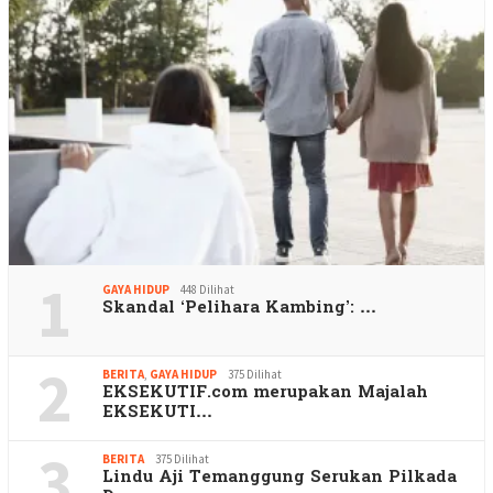
1
GAYA HIDUP
448 Dilihat
Skandal ‘Pelihara Kambing’: …
2
BERITA
,
GAYA HIDUP
375 Dilihat
EKSEKUTIF.com merupakan Majalah
EKSEKUTI…
3
BERITA
375 Dilihat
Lindu Aji Temanggung Serukan Pilkada