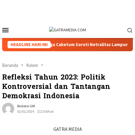
Loncat
ke
konten
Menu
Mobile
VIII Menguat, Tiga Caketum Soroti Netralitas Lampung dan Dug
HEADLINE HARI INI
Beranda
Kolom
Refleksi Tahun 2023: Politik
Kontroversial dan Tantangan
Demokrasi Indonesia
Redaksi GM
01/01/2024
212 Dilihat
GATRA MEDIA