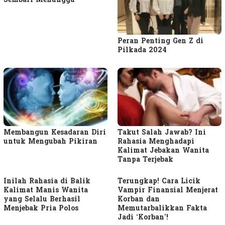
Sembari Menunggu
Peran Penting Gen Z di
Pilkada 2024
Membangun Kesadaran Diri
Takut Salah Jawab? Ini
untuk Mengubah Pikiran
Rahasia Menghadapi
Kalimat Jebakan Wanita
Tanpa Terjebak
Inilah Rahasia di Balik
Terungkap! Cara Licik
Kalimat Manis Wanita
Vampir Finansial Menjerat
yang Selalu Berhasil
Korban dan
Menjebak Pria Polos
Memutarbalikkan Fakta
Jadi ‘Korban’!