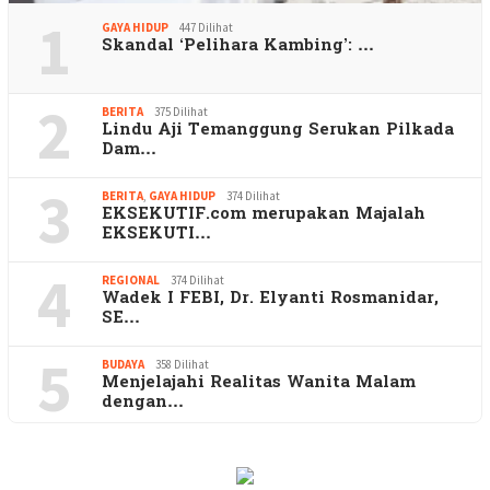
1
GAYA HIDUP
447 Dilihat
Skandal ‘Pelihara Kambing’: …
2
BERITA
375 Dilihat
Lindu Aji Temanggung Serukan Pilkada
Dam…
3
BERITA
,
GAYA HIDUP
374 Dilihat
EKSEKUTIF.com merupakan Majalah
EKSEKUTI…
4
REGIONAL
374 Dilihat
Wadek I FEBI, Dr. Elyanti Rosmanidar,
SE…
5
BUDAYA
358 Dilihat
Menjelajahi Realitas Wanita Malam
dengan…