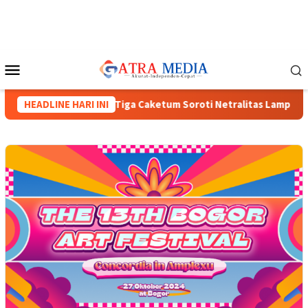
Loncat
ke
konten
Menu
Mobile
MI XVIII Menguat, Tiga Caketum Soroti Netralitas Lampung dan
HEADLINE HARI INI