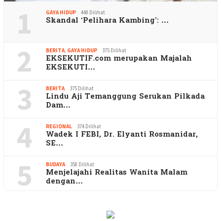
1
GAYA HIDUP
448 Dilihat
Skandal ‘Pelihara Kambing’: …
2
BERITA
,
GAYA HIDUP
375 Dilihat
EKSEKUTIF.com merupakan Majalah
EKSEKUTI…
3
BERITA
375 Dilihat
Lindu Aji Temanggung Serukan Pilkada
Dam…
4
REGIONAL
374 Dilihat
Wadek I FEBI, Dr. Elyanti Rosmanidar,
SE…
5
BUDAYA
358 Dilihat
Menjelajahi Realitas Wanita Malam
dengan…