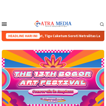
Loncat
ke
konten
Menu
Mobile
HIPMI XVIII Menguat, Tiga Caketum Soroti Netralitas Lampung d
HEADLINE HARI INI