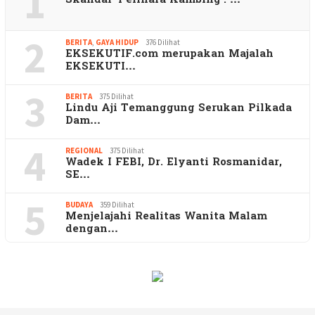
1
Skandal ‘Pelihara Kambing’: …
2
BERITA
,
GAYA HIDUP
376 Dilihat
EKSEKUTIF.com merupakan Majalah
EKSEKUTI…
3
BERITA
375 Dilihat
Lindu Aji Temanggung Serukan Pilkada
Dam…
4
REGIONAL
375 Dilihat
Wadek I FEBI, Dr. Elyanti Rosmanidar,
SE…
5
BUDAYA
359 Dilihat
Menjelajahi Realitas Wanita Malam
dengan…