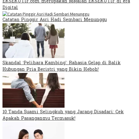
EKSEKUTIF.com merupakan Majalah EKSEKUTIF di era
Digital
Catatan Pinggir Asri Hadi Sembari Menunggu
Skandal ‘Pelihara Kambing’: Rahasia Gelap di Balik
Hubungan Pria Beristri yang Bikin Heboh!
10 Tanda Suami Selingkuh yang Jarang Disadari: Cek
Apakah Pasanganmu Termasuk!