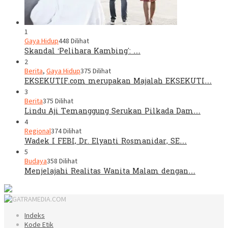
1
Gaya Hidup
448 Dilihat
Skandal ‘Pelihara Kambing’: …
2
Berita
,
Gaya Hidup
375 Dilihat
EKSEKUTIF.com merupakan Majalah EKSEKUTI…
3
Berita
375 Dilihat
Lindu Aji Temanggung Serukan Pilkada Dam…
4
Regional
374 Dilihat
Wadek I FEBI, Dr. Elyanti Rosmanidar, SE…
5
Budaya
358 Dilihat
Menjelajahi Realitas Wanita Malam dengan…
Indeks
Kode Etik