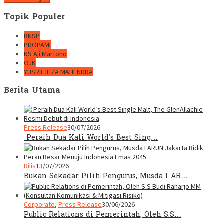
Topik Populer
BNSP
PROPAMI
NS Aji Martono
OJK
YUSRIL IHZA MAHENDRA
Berita Utama
Press Release
30/07/2026
Peraih Dua Kali World’s Best Sing…
Rilis
13/07/2026
Bukan Sekadar Pilih Pengurus, Musda I AR…
Corporate
,
Press Release
30/06/2026
Public Relations di Pemerintah, Oleh S.S…