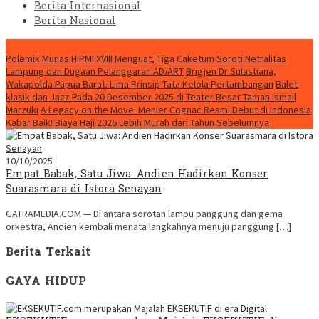
Berita Internasional
Berita Nasional
HEADLINE HARI INI
Polemik Munas HIPMI XVIII Menguat, Tiga Caketum Soroti Netralitas
Lampung dan Dugaan Pelanggaran AD/ART
Brigjen Dr Sulastiana,
Wakapolda Papua Barat: Lima Prinsip Tata Kelola Pertambangan
Balet
klasik dan Jazz Pada 20 Desember 2025 di Teater Besar Taman Ismail
Marzuki
A Legacy on the Move: Menier Cognac Resmi Debut di Indonesia
Kabar Baik! Biaya Haji 2026 Lebih Murah dari Tahun Sebelumnya
10/10/2025
Empat Babak, Satu Jiwa: Andien Hadirkan Konser
Suarasmara di Istora Senayan
GATRAMEDIA.COM — Di antara sorotan lampu panggung dan gema
orkestra, Andien kembali menata langkahnya menuju panggung […]
Berita Terkait
GAYA HIDUP