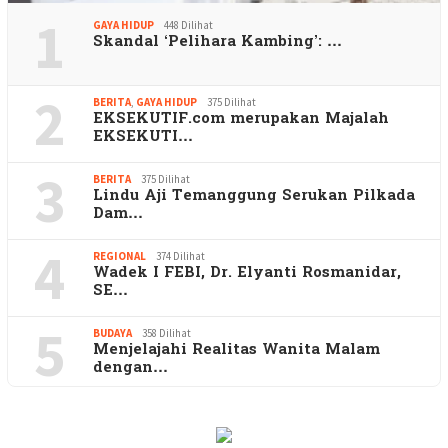
1
GAYA HIDUP
448 Dilihat
Skandal ‘Pelihara Kambing’: …
2
BERITA
,
GAYA HIDUP
375 Dilihat
EKSEKUTIF.com merupakan Majalah
EKSEKUTI…
3
BERITA
375 Dilihat
Lindu Aji Temanggung Serukan Pilkada
Dam…
4
REGIONAL
374 Dilihat
Wadek I FEBI, Dr. Elyanti Rosmanidar,
SE…
5
BUDAYA
358 Dilihat
Menjelajahi Realitas Wanita Malam
dengan…