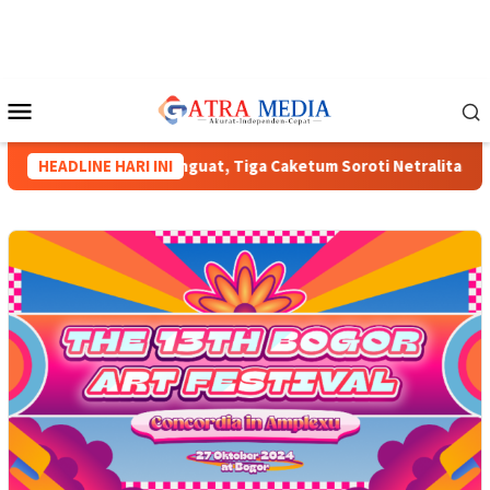
Loncat
ke
konten
Menu
Mobile
nas HIPMI XVIII Menguat, Tiga Caketum Soroti Netralitas Lampu
HEADLINE HARI INI