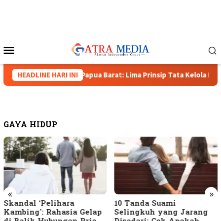
Loncat
ke
konten
Menu
Mobile
stiana, Wakapolda Papua Barat: Lima Prinsip Tata Kelola Pertam
HEADLINE HARI INI
GAYA HIDUP
«
»
Skandal ‘Pelihara
10 Tanda Suami
Kambing’: Rahasia Gelap
Selingkuh yang Jarang