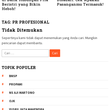
di Balik Hubungan Pria
Disadari: Cek Apakah
Beristri yang Bikin
Pasanganmu Termasuk!
Heboh!
TAG:
PR PROFESIONAL
Tidak Ditemukan
Sepertinya kami tidak dapat menemukan yang Anda cari. Mungkin
pencarian dapat membantu.
Cari
untuk:
TOPIK POPULER
BNSP
PROPAMI
NS AJI MARTONO
OJK
YUSRIL IHZA MAHENDRA