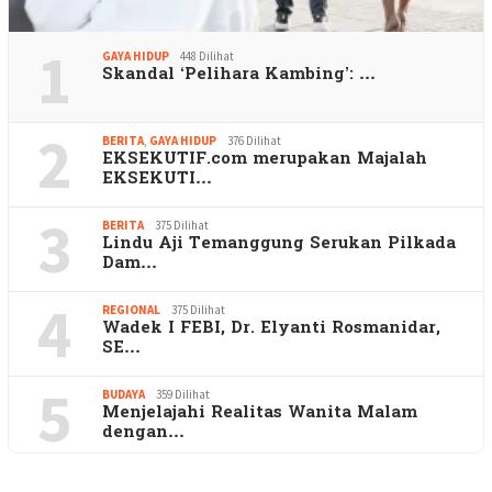
1
GAYA HIDUP
448 Dilihat
Skandal ‘Pelihara Kambing’: …
2
BERITA
,
GAYA HIDUP
376 Dilihat
EKSEKUTIF.com merupakan Majalah
EKSEKUTI…
3
BERITA
375 Dilihat
Lindu Aji Temanggung Serukan Pilkada
Dam…
4
REGIONAL
375 Dilihat
Wadek I FEBI, Dr. Elyanti Rosmanidar,
SE…
5
BUDAYA
359 Dilihat
Menjelajahi Realitas Wanita Malam
dengan…