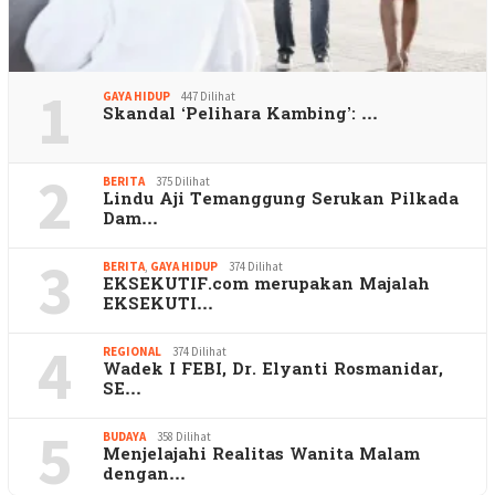
1
GAYA HIDUP
447 Dilihat
Skandal ‘Pelihara Kambing’: …
2
BERITA
375 Dilihat
Lindu Aji Temanggung Serukan Pilkada
Dam…
3
BERITA
,
GAYA HIDUP
374 Dilihat
EKSEKUTIF.com merupakan Majalah
EKSEKUTI…
4
REGIONAL
374 Dilihat
Wadek I FEBI, Dr. Elyanti Rosmanidar,
SE…
5
BUDAYA
358 Dilihat
Menjelajahi Realitas Wanita Malam
dengan…