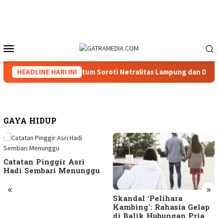
Loncat
ke
konten
Menu
Mobile
II Menguat, Tiga Caketum Soroti Netralitas Lampung dan Dugaan
HEADLINE HARI INI
GAYA HIDUP
Catatan Pinggir Asri
Hadi Sembari Menunggu
«
»
Skandal ‘Pelihara
Kambing’: Rahasia Gelap
di Balik Hubungan Pria