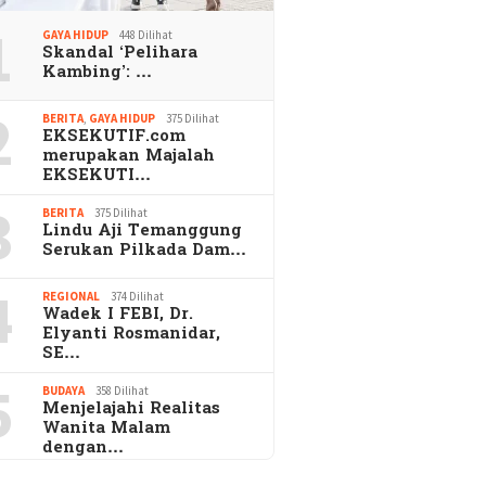
1
GAYA HIDUP
448 Dilihat
Skandal ‘Pelihara
Kambing’: …
2
BERITA
,
GAYA HIDUP
375 Dilihat
EKSEKUTIF.com
merupakan Majalah
EKSEKUTI…
3
BERITA
375 Dilihat
Lindu Aji Temanggung
Serukan Pilkada Dam…
4
REGIONAL
374 Dilihat
Wadek I FEBI, Dr.
Elyanti Rosmanidar,
SE…
5
BUDAYA
358 Dilihat
Menjelajahi Realitas
Wanita Malam
dengan…