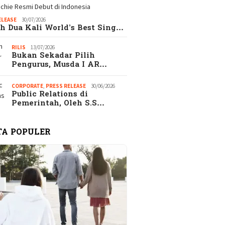
ELEASE
30/07/2026
h Dua Kali World’s Best Sing…
RILIS
13/07/2026
Bukan Sekadar Pilih
Pengurus, Musda I AR…
CORPORATE
,
PRESS RELEASE
30/06/2026
Public Relations di
Pemerintah, Oleh S.S…
TA POPULER