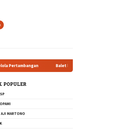
tutup
n
rtambangan
Balet klasik dan Jazz Pada 20 Desember 2025 d
K POPULER
SP
OPAMI
 AJI MARTONO
K