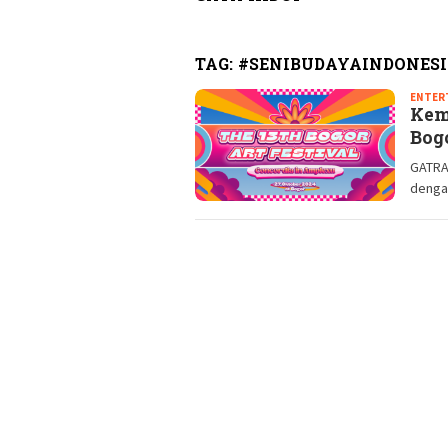
TAG:
#SENIBUDAYAINDONES
ENTER
Kem
Bog
GATRAM
dengan