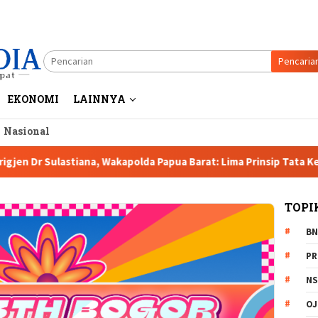
Pencaria
EKONOMI
LAINNYA
a Nasional
 Sulastiana, Wakapolda Papua Barat: Lima Prinsip Tata Kelola Pe
TOPI
BN
PR
NS
OJ