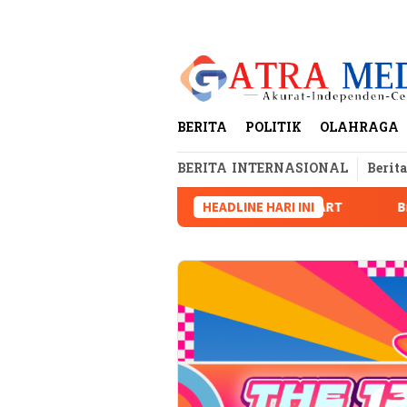
Loncat
tutup
ke
konten
BERITA
POLITIK
OLAHRAGA
BERITA INTERNASIONAL
Berit
litas Lampung dan Dugaan Pelanggaran AD/ART
HEADLINE HARI INI
Brigjen Dr