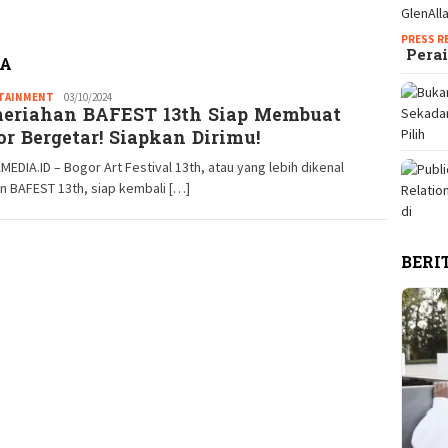
PRESS R
Perai
IA
TAINMENT
Idris
03/10/2024
eriahan BAFEST 13th Siap Membuat
Daulat
or Bergetar! Siapkan Dirimu!
EDIA.ID – Bogor Art Festival 13th, atau yang lebih dikenal
 BAFEST 13th, siap kembali […]
BERI