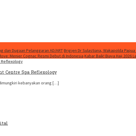
ung dan Dugaan Pelanggaran AD/ART
Brigjen Dr Sulastiana, Wakapolda Papua 
Move: Menier Cognac Resmi Debut di Indonesia
Kabar Baik! Biaya Haji 2026 
nt Centre Spa Reflexology
 dimungkiri kebanyakan orang […]
ital