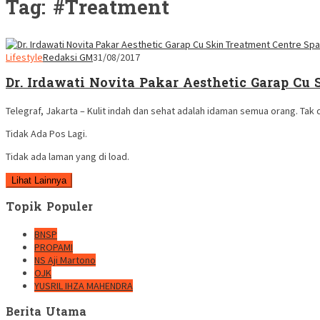
Tag:
#Treatment
Lifestyle
Redaksi GM
31/08/2017
Dr. Irdawati Novita Pakar Aesthetic Garap Cu
Telegraf, Jakarta – Kulit indah dan sehat adalah idaman semua orang. Tak
Tidak Ada Pos Lagi.
Tidak ada laman yang di load.
Lihat Lainnya
Topik Populer
BNSP
PROPAMI
NS Aji Martono
OJK
YUSRIL IHZA MAHENDRA
Berita Utama