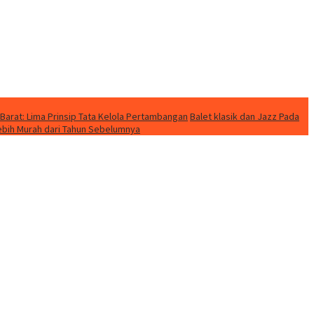
Barat: Lima Prinsip Tata Kelola Pertambangan
Balet klasik dan Jazz Pada
Lebih Murah dari Tahun Sebelumnya