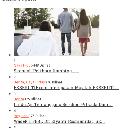
1
Gaya Hidup
448 Dilihat
Skandal ‘Pelihara Kambing’: …
2
Berita
,
Gaya Hidup
376 Dilihat
EKSEKUTIF.com merupakan Majalah EKSEKUTI…
3
Berita
375 Dilihat
Lindu Aji Temanggung Serukan Pilkada Dam…
4
Regional
375 Dilihat
Wadek I FEBI, Dr. Elyanti Rosmanidar, SE…
5