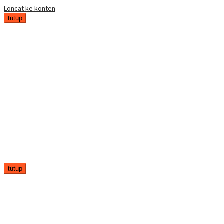
Loncat ke konten
tutup
tutup