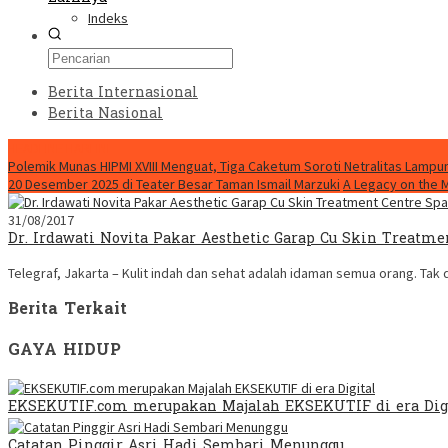
Indeks
Berita Internasional
Berita Nasional
HEADLINE HARI INI
Polemik Munas HIPMI XVIII Menguat, Tiga Caketum Soroti Netralitas Lamp
20 Desember 2025 di Teater Besar Taman Ismail Marzuki
A Legacy on the 
31/08/2017
Dr. Irdawati Novita Pakar Aesthetic Garap Cu Skin Treatme
Telegraf, Jakarta – Kulit indah dan sehat adalah idaman semua orang. Tak
Berita Terkait
GAYA HIDUP
EKSEKUTIF.com merupakan Majalah EKSEKUTIF di era Dig
Catatan Pinggir Asri Hadi Sembari Menunggu