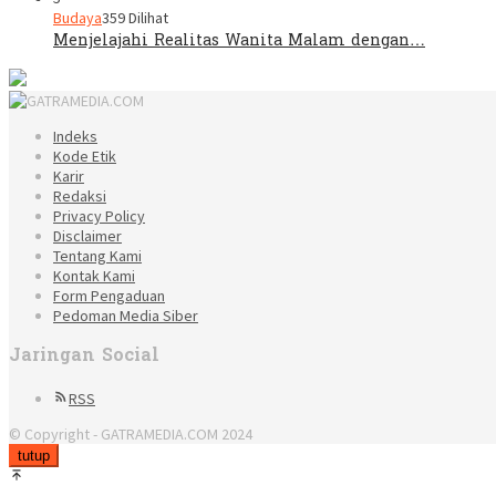
Budaya
359 Dilihat
Menjelajahi Realitas Wanita Malam dengan…
Indeks
Kode Etik
Karir
Redaksi
Privacy Policy
Disclaimer
Tentang Kami
Kontak Kami
Form Pengaduan
Pedoman Media Siber
Jaringan Social
RSS
© Copyright - GATRAMEDIA.COM 2024
tutup