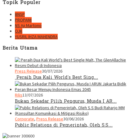
Topik Populer
BNSP
PROPAMI
NS Aji Martono
OJK
YUSRIL IHZA MAHENDRA
Berita Utama
Press Release
30/07/2026
Peraih Dua Kali World’s Best Sing…
Rilis
13/07/2026
Bukan Sekadar Pilih Pengurus, Musda I AR…
Corporate
,
Press Release
30/06/2026
Public Relations di Pemerintah, Oleh S.S…