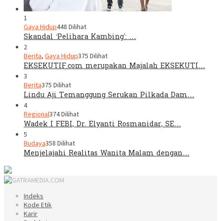
1
Gaya Hidup
448 Dilihat
Skandal ‘Pelihara Kambing’: …
2
Berita
,
Gaya Hidup
375 Dilihat
EKSEKUTIF.com merupakan Majalah EKSEKUTI…
3
Berita
375 Dilihat
Lindu Aji Temanggung Serukan Pilkada Dam…
4
Regional
374 Dilihat
Wadek I FEBI, Dr. Elyanti Rosmanidar, SE…
5
Budaya
358 Dilihat
Menjelajahi Realitas Wanita Malam dengan…
Indeks
Kode Etik
Karir