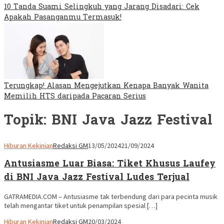
10 Tanda Suami Selingkuh yang Jarang Disadari: Cek
Apakah Pasanganmu Termasuk!
Terungkap! Alasan Mengejutkan Kenapa Banyak Wanita
Memilih HTS daripada Pacaran Serius
Topik:
BNI Java Jazz Festival
Hiburan Kekinian
Redaksi GM
13/05/2024
21/09/2024
Antusiasme Luar Biasa: Tiket Khusus Laufey
di BNI Java Jazz Festival Ludes Terjual
GATRAMEDIA.COM – Antusiasme tak terbendung dari para pecinta musik
telah mengantar tiket untuk penampilan spesial […]
Hiburan Kekinian
Redaksi GM
20/03/2024