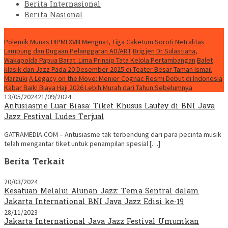
Berita Internasional
Berita Nasional
HEADLINE HARI INI
Polemik Munas HIPMI XVIII Menguat, Tiga Caketum Soroti Netralitas
Lampung dan Dugaan Pelanggaran AD/ART
Brigjen Dr Sulastiana,
Wakapolda Papua Barat: Lima Prinsip Tata Kelola Pertambangan
Balet
klasik dan Jazz Pada 20 Desember 2025 di Teater Besar Taman Ismail
Marzuki
A Legacy on the Move: Menier Cognac Resmi Debut di Indonesia
Kabar Baik! Biaya Haji 2026 Lebih Murah dari Tahun Sebelumnya
13/05/2024
21/09/2024
Antusiasme Luar Biasa: Tiket Khusus Laufey di BNI Java
Jazz Festival Ludes Terjual
GATRAMEDIA.COM – Antusiasme tak terbendung dari para pecinta musik
telah mengantar tiket untuk penampilan spesial […]
Berita Terkait
20/03/2024
Kesatuan Melalui Alunan Jazz: Tema Sentral dalam
Jakarta International BNI Java Jazz Edisi ke-19
28/11/2023
Jakarta International Java Jazz Festival Umumkan