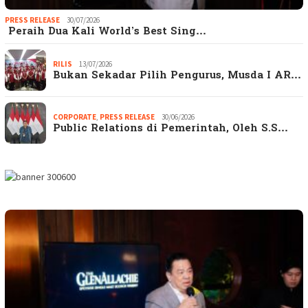
PRESS RELEASE
30/07/2026
Peraih Dua Kali World’s Best Sing…
RILIS
13/07/2026
Bukan Sekadar Pilih Pengurus, Musda I AR…
CORPORATE
,
PRESS RELEASE
30/06/2026
Public Relations di Pemerintah, Oleh S.S…