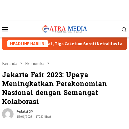
Loncat
ke
konten
Menu
Mobile
IPMI XVIII Menguat, Tiga Caketum Soroti Netralitas Lampung da
HEADLINE HARI INI
Beranda
Ekonomika
Jakarta Fair 2023: Upaya
Meningkatkan Perekonomian
Nasional dengan Semangat
Kolaborasi
Redaksi GM
15/06/2023
172 Dilihat