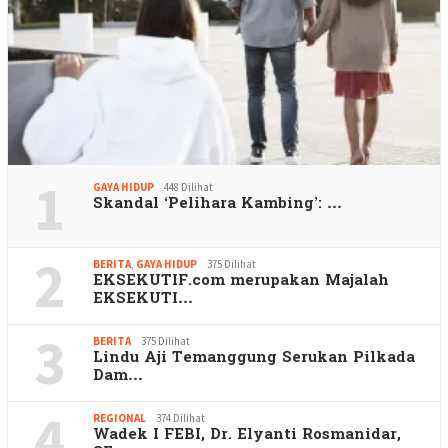
1
GAYA HIDUP
448 Dilihat
Skandal ‘Pelihara Kambing’: …
2
BERITA
,
GAYA HIDUP
375 Dilihat
EKSEKUTIF.com merupakan Majalah
EKSEKUTI…
3
BERITA
375 Dilihat
Lindu Aji Temanggung Serukan Pilkada
Dam…
4
REGIONAL
374 Dilihat
Wadek I FEBI, Dr. Elyanti Rosmanidar,