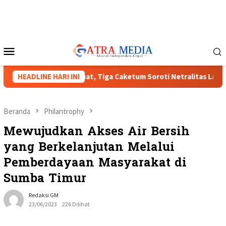
Loncat
ke
konten
Menu
Mobile
IPMI XVIII Menguat, Tiga Caketum Soroti Netralitas Lampung da
HEADLINE HARI INI
Beranda
Philantrophy
Mewujudkan Akses Air Bersih
yang Berkelanjutan Melalui
Pemberdayaan Masyarakat di
Sumba Timur
Redaksi GM
23/06/2023
226 Dilihat