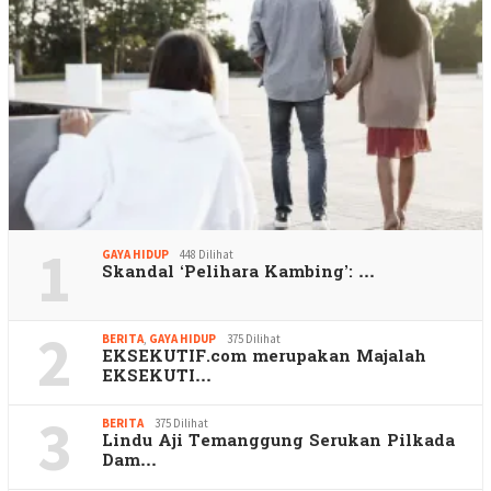
1
GAYA HIDUP
448 Dilihat
Skandal ‘Pelihara Kambing’: …
2
BERITA
,
GAYA HIDUP
375 Dilihat
EKSEKUTIF.com merupakan Majalah
EKSEKUTI…
3
BERITA
375 Dilihat
Lindu Aji Temanggung Serukan Pilkada
Dam…