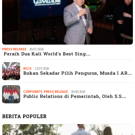
PRESS RELEASE
30/07/2026
Peraih Dua Kali World’s Best Sing…
RILIS
13/07/2026
Bukan Sekadar Pilih Pengurus, Musda I AR…
CORPORATE
,
PRESS RELEASE
30/06/2026
Public Relations di Pemerintah, Oleh S.S…
BERITA POPULER