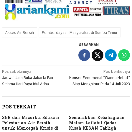
Akses Air Bersih
Pemberdayaan Masyarakat di Sumba Timur
SEBARKAN
Navigasi
Pos sebelumnya
Pos berikutnya
Jadwal Jam Buka Jakarta Fair
Konser Fenomenal “Wanita Hebat”
pos
Selama Hari Raya Idul Adha
Siap Menghibur Pada 14 Juli 2023
POS TERKAIT
SGB dan Mizuiku: Edukasi
Semarakkan Kebahagiaan
Pelestarian Air Bersih
Malam Lailatul Qadar:
untuk Mencegah Krisis di
Kisah KESAN Tabligh