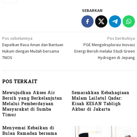
SEBARKAN
Navigasi
Pos sebelumnya
Pos berikutnya
Dapatkan Rasa Aman dan Bantuan
PGE Mengeksplorasi Inovasi
pos
Hukum dengan Mudah bersama
Energi Bersih melalui Studi Green
TNOS
Hydrogen di Jepang
POS TERKAIT
Mewujudkan Akses Air
Semarakkan Kebahagiaan
Bersih yang Berkelanjutan
Malam Lailatul Qadar:
Melalui Pemberdayaan
Kisah KESAN Tabligh
Masyarakat di Sumba
Akbar di Jakarta
Timur
Menyemai Kebaikan di
Bulan Ramadan bersama