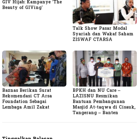
GIV Hijab: Kampanye ‘The
Beauty of GIVing’
Talk Show Pasar Modal
Syariah dan Wakaf Saham
ZISWAF CTARSA
Baznas Berikan Surat
BPKH dan NU Care –
Rekomendasi CT Arsa
LAZISNU Resmikan
Foundation Sebagai
Bantuan Pembangunan
Lembaga Amil Zakat
Masjid At-taqwa di Cisauk,
Tangerang – Banten