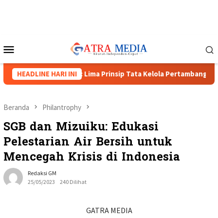
Loncat
ke
konten
Menu
Mobile
da Papua Barat: Lima Prinsip Tata Kelola Pertambangan
HEADLINE HARI INI
Ba
Beranda
Philantrophy
SGB dan Mizuiku: Edukasi
Pelestarian Air Bersih untuk
Mencegah Krisis di Indonesia
Redaksi GM
25/05/2023
240 Dilihat
GATRA MEDIA