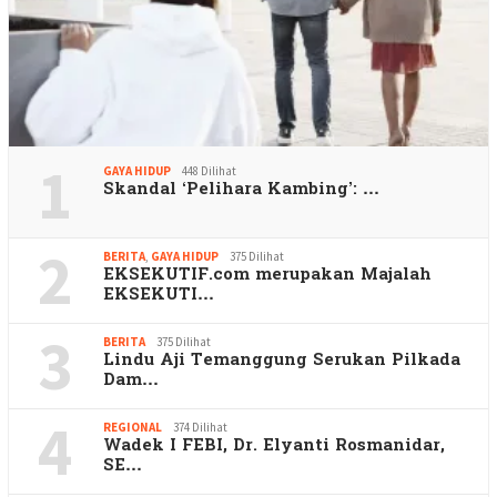
1
GAYA HIDUP
448 Dilihat
Skandal ‘Pelihara Kambing’: …
2
BERITA
,
GAYA HIDUP
375 Dilihat
EKSEKUTIF.com merupakan Majalah
EKSEKUTI…
3
BERITA
375 Dilihat
Lindu Aji Temanggung Serukan Pilkada
Dam…
4
REGIONAL
374 Dilihat
Wadek I FEBI, Dr. Elyanti Rosmanidar,
SE…