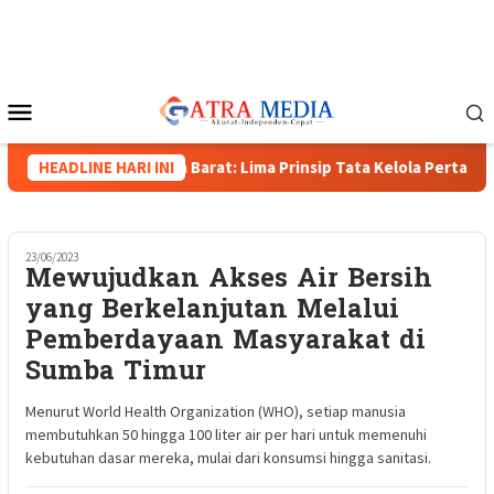
Loncat
ke
konten
Menu
Mobile
na, Wakapolda Papua Barat: Lima Prinsip Tata Kelola Pertambanga
HEADLINE HARI INI
23/06/2023
Mewujudkan Akses Air Bersih
yang Berkelanjutan Melalui
Pemberdayaan Masyarakat di
Sumba Timur
Menurut World Health Organization (WHO), setiap manusia
membutuhkan 50 hingga 100 liter air per hari untuk memenuhi
kebutuhan dasar mereka, mulai dari konsumsi hingga sanitasi.