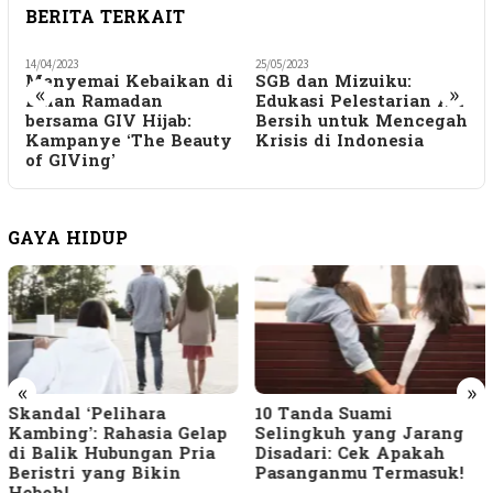
BERITA TERKAIT
14/04/2023
25/05/2023
1
Menyemai Kebaikan di
SGB dan Mizuiku:
«
»
Bulan Ramadan
Edukasi Pelestarian Air
bersama GIV Hijab:
Bersih untuk Mencegah
Kampanye ‘The Beauty
Krisis di Indonesia
of GIVing’
GAYA HIDUP
«
»
Skandal ‘Pelihara
10 Tanda Suami
Kambing’: Rahasia Gelap
Selingkuh yang Jarang
di Balik Hubungan Pria
Disadari: Cek Apakah
Beristri yang Bikin
Pasanganmu Termasuk!