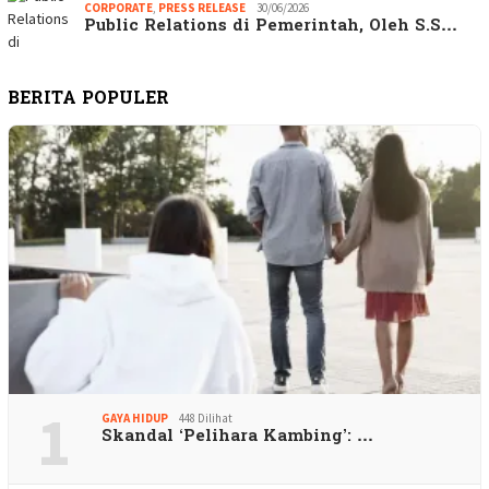
CORPORATE
,
PRESS RELEASE
30/06/2026
Public Relations di Pemerintah, Oleh S.S…
BERITA POPULER
1
GAYA HIDUP
448 Dilihat
Skandal ‘Pelihara Kambing’: …