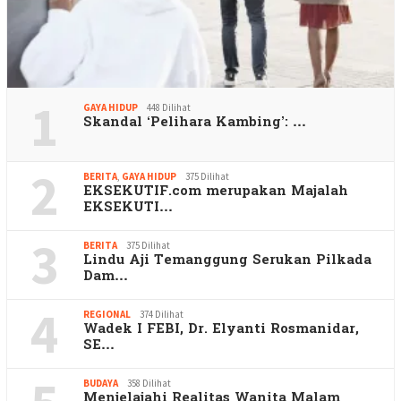
1
GAYA HIDUP
448 Dilihat
Skandal ‘Pelihara Kambing’: …
2
BERITA
,
GAYA HIDUP
375 Dilihat
EKSEKUTIF.com merupakan Majalah
EKSEKUTI…
3
BERITA
375 Dilihat
Lindu Aji Temanggung Serukan Pilkada
Dam…
4
REGIONAL
374 Dilihat
Wadek I FEBI, Dr. Elyanti Rosmanidar,
SE…
BUDAYA
358 Dilihat
Menjelajahi Realitas Wanita Malam