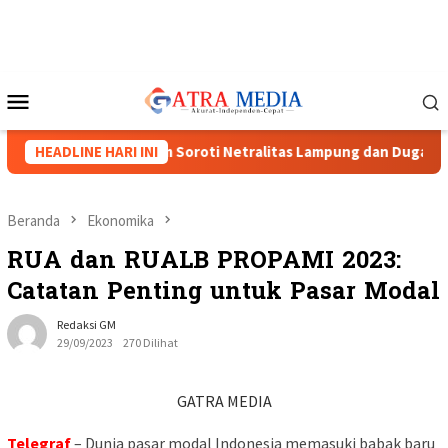
Loncat
ke
konten
Menu
Mobile
at, Tiga Caketum Soroti Netralitas Lampung dan Dugaan Pelangg
HEADLINE HARI INI
Beranda
Ekonomika
RUA dan RUALB PROPAMI 2023:
Catatan Penting untuk Pasar Modal
Redaksi GM
29/09/2023
270 Dilihat
GATRA MEDIA
Telegraf
– Dunia pasar modal Indonesia memasuki babak baru