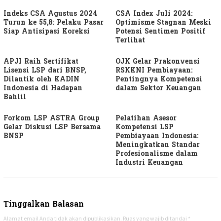
Indeks CSA Agustus 2024
CSA Index Juli 2024:
Turun ke 55,8: Pelaku Pasar
Optimisme Stagnan Meski
Siap Antisipasi Koreksi
Potensi Sentimen Positif
Terlihat
APJI Raih Sertifikat
OJK Gelar Prakonvensi
Lisensi LSP dari BNSP,
RSKKNI Pembiayaan:
Dilantik oleh KADIN
Pentingnya Kompetensi
Indonesia di Hadapan
dalam Sektor Keuangan
Bahlil
Forkom LSP ASTRA Group
Pelatihan Asesor
Gelar Diskusi LSP Bersama
Kompetensi LSP
BNSP
Pembiayaan Indonesia:
Meningkatkan Standar
Profesionalisme dalam
Industri Keuangan
Tinggalkan Balasan
Alamat email Anda tidak akan dipublikasikan.
Ruas yang wajib ditandai
*