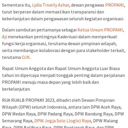
Sementara itu,
Lydia Trivelly Azhar
, dewan pengawas
PROPAMI
,
turut berperan dalam memastikan transparansi dan
keberlanjutan dalam pengawasan seluruh kegiatan organisasi.
Dalam sambutan pertamanya sebagai
Ketua Umum PROPAMI
,
Aji
menekankan pentingnya Kaderisasi dalam memperkuat
fungsi kerja organisasi, terutama dewan pimpinan wilayah,
serta membangun kolaborasi dengan para stakeholder terkait,
terutama
OJK
.
Rapat Umum Anggota dan Rapat Umum Anggota Luar Biasa
tahun ini dipercaya menjadi tonggak penting dalam perjalanan
PROPAMI menuju masa depan yang lebih baik dan
berkelanjutan.
RUA RUALB PROPAMI 2023, dihadiri oleh Dewan Pimpinan
Wilayah (DPW) seluruh Indonesia, antara lain DPW Aceh Raya,
DPW Medan Raya, DPW Padang Raya, DPW Bandung Raya, DPW
Semarang Raya,
DPW Jogja Solo (Joglo) Raya
, DPW Malang
Raya, DPW BaliNusa Raya, DPW Pontianak Raya, dan DPW